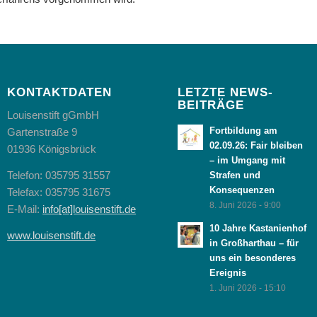
KONTAKTDATEN
LETZTE NEWS-
BEITRÄGE
Louisenstift gGmbH
Fortbildung am
Gartenstraße 9
02.09.26: Fair bleiben
01936 Königsbrück
– im Umgang mit
Telefon: 035795 31557
Strafen und
Konsequenzen
Telefax: 035795 31675
8. Juni 2026 - 9:00
E-Mail:
info[at]louisenstift.de
10 Jahre Kastanienhof
www.louisenstift.de
in Großharthau – für
uns ein besonderes
Ereignis
1. Juni 2026 - 15:10