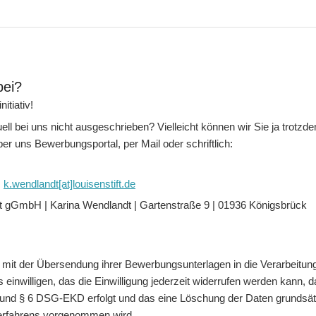
bei?
itiativ!
tuell bei uns nicht ausgeschrieben? Vielleicht können wir Sie ja trot
ber uns Bewerbungsportal, per Mail oder schriftlich:
:
k.wendlandt[at]louisenstift.de
ft gGmbH | Karina Wendlandt | Gartenstraße 9 | 01936 Königsbrück
e mit der Übersendung ihrer Bewerbungsunterlagen in die Verarbeitun
nwilligen, das die Einwilligung jederzeit widerrufen werden kann, da
und § 6 DSG-EKD erfolgt und das eine Löschung der Daten grundsät
rfahrens vorgenommen wird.