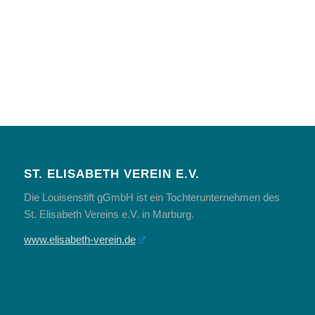
ST. ELISABETH VEREIN E.V.
Die Louisenstift gGmbH ist ein Tochterunternehmen des
St. Elisabeth Vereins e.V. in Marburg.
www.elisabeth-verein.de