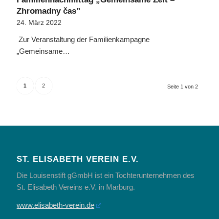
Zhromadny čas”
24. März 2022
Zur Veranstaltung der Familienkampagne
„Gemeinsame…
1
2
Seite 1 von 2
ST. ELISABETH VEREIN E.V.
Die Louisenstift gGmbH ist ein Tochterunternehmen des
St. Elisabeth Vereins e.V. in Marburg.
www.elisabeth-verein.de