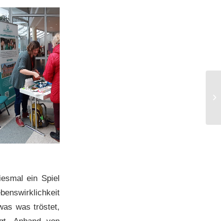
esmal ein Spiel
enswirklichkeit
was was tröstet,
agt. Anhand von