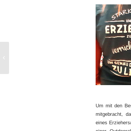
18.04.2024 Fortbildung:
„Häusliche Gewalt“
Erkennen-Wahrnehmen-
Han...
Um mit den Bes
mitgebracht, d
eines Erziehers
einer Outdoora