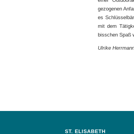
gezogenen Anfan
es Schlüsselbä
mit dem Tätigke
bisschen Spaß 
Ulrike Herrman
ST. ELISABETH