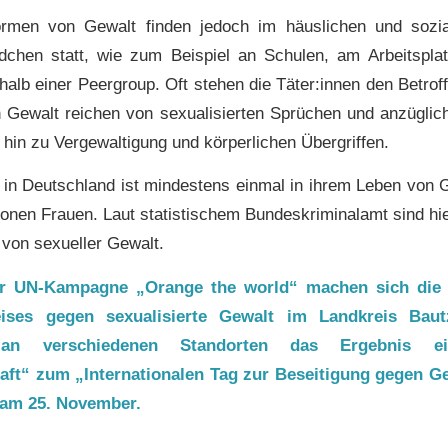
rmen von Gewalt finden jedoch im häuslichen und sozi
chen statt, wie zum Beispiel an Schulen, am Arbeitsplatz
rhalb einer Peergroup. Oft stehen die Täter:innen den Betrof
 Gewalt reichen von sexualisierten Sprüchen und anzüglic
 hin zu Vergewaltigung und körperlichen Übergriffen.
u in Deutschland ist mindestens einmal in ihrem Leben von G
lionen Frauen. Laut statistischem Bundeskriminalamt sind hie
 von sexueller Gewalt.
 UN-Kampagne „Orange the world“ machen sich die V
eises gegen sexualisierte Gewalt im Landkreis Bau
 an verschiedenen Standorten das Ergebnis ei
ft“ zum „Internationalen Tag zur Beseitigung gegen G
am 25. November.