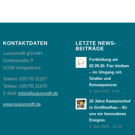
KONTAKTDATEN
LETZTE NEWS-
BEITRÄGE
Louisenstift gGmbH
Fortbildung am
Gartenstraße 9
02.09.26: Fair bleiben
01936 Königsbrück
– im Umgang mit
Telefon: 035795 31557
Strafen und
Konsequenzen
Telefax: 035795 31675
8. Juni 2026 - 9:00
E-Mail:
info[at]louisenstift.de
10 Jahre Kastanienhof
www.louisenstift.de
in Großharthau – für
uns ein besonderes
Ereignis
1. Juni 2026 - 15:10