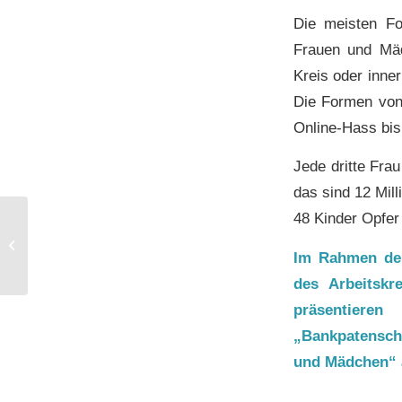
Die meisten Fo
Frauen und Mäd
Kreis oder inne
Die Formen von
Online-Hass bis
Jede dritte Fra
das sind 12 Mil
48 Kinder Opfer
Es gibt immer einen
Grund für etwas
Im Rahmen der
dankbar zu sein
des Arbeitskr
präsentieren
„Bankpatenscha
und Mädchen“ 