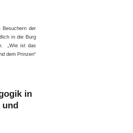
n Besuchern der
lich in die Burg
e. „Wie ist das
und dem Prinzen“
gogik in
n und