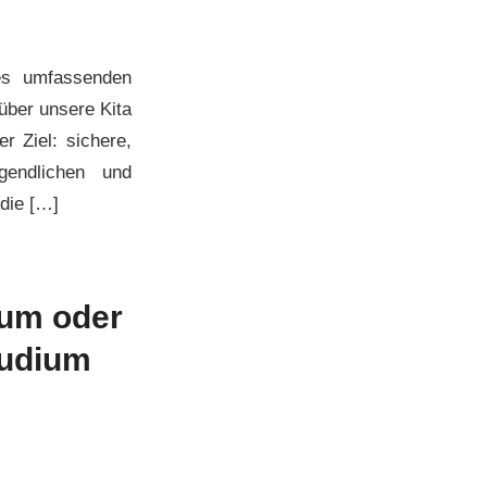
nes umfassenden
über unsere Kita
r Ziel: sichere,
gendlichen und
 die […]
kum oder
tudium