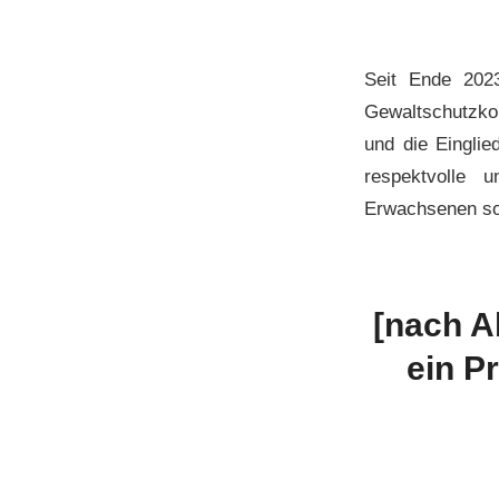
Seit Ende 2023
Gewaltschutzkon
und die Einglie
respektvolle 
Erwachsenen sow
[nach A
ein P