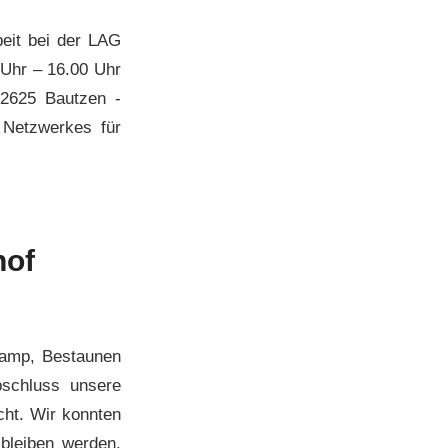
beit bei der LAG
 Uhr – 16.00 Uhr
02625 Bautzen -
 Netzwerkes für
hof
camp, Bestaunen
schluss unsere
cht. Wir konnten
 bleiben werden.