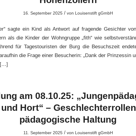
/
16. September 2025
von
Louisenstift gGmbH
er“ sagte ein Kind als Antwort auf fragende Gesichter vo
rn als die Kinder der Wohngruppe „fith“ wie selbstverständ
ährend für Tagestouristen der Burg die Besuchszeit endet
araufhin die Frage einer Besucherin: „Dank der Prinzessin 
 […]
dung am 08.10.25: „Jungenpäda
 und Hort“ – Geschlechterrolle
pädagogische Haltung
/
11. September 2025
von
Louisenstift gGmbH