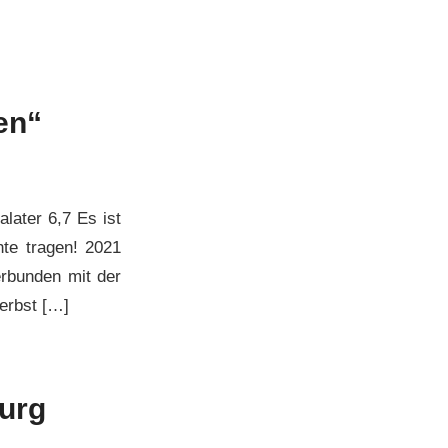
en“
later 6,7 Es ist
hte tragen! 2021
rbunden mit der
Herbst […]
Burg