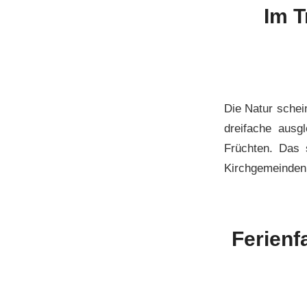
Im T
Die Natur schei
dreifache ausg
Früchten. Das 
Kirchgemeinden.
Ferienf