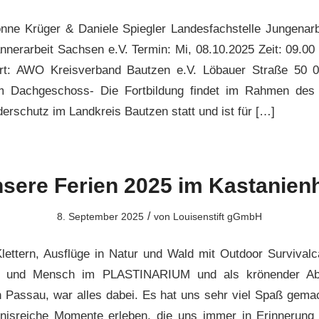
nne Krüger & Daniele Spiegler Landesfachstelle Jungenar
nerarbeit Sachsen e.V. Termin: Mi, 08.10.2025 Zeit: 09.00
ort: AWO Kreisverband Bautzen e.V. Löbauer Straße 50 
 Dachgeschoss- Die Fortbildung findet im Rahmen des
derschutz im Landkreis Bautzen statt und ist für […]
sere Ferien 2025 im Kastanien
/
8. September 2025
von
Louisenstift gGmbH
lettern, Ausflüge in Natur und Wald mit Outdoor Survival
r und Mensch im PLASTINARIUM und als krönender Ab
h Passau, war alles dabei. Es hat uns sehr viel Spaß gema
bnisreiche Momente erleben, die uns immer in Erinnerung