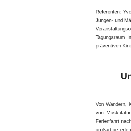
Referenten: Yvo
Jungen- und Män
Veranstaltungs
Tagungsraum im
präventiven Kin
Un
Von Wandern, K
von Muskulatu
Ferienfahrt nac
großartige erle