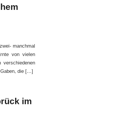
schem
s zwei- manchmal
rnte von vielen
n verschiedenen
 Gaben, die […]
brück im