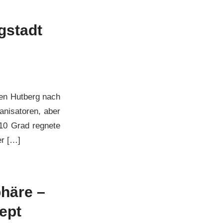
gstadt
den Hutberg nach
nisatoren, aber
 10 Grad regnete
er […]
häre –
ept